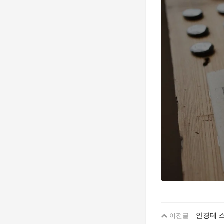
안경테 
이전글