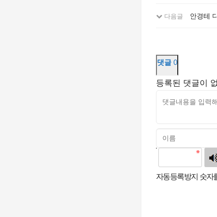
안경테 
다음글
댓글
0
등록된 댓글이 
고침
자동등록방지 숫자를