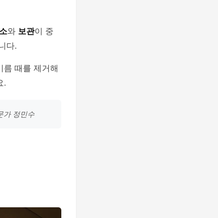
소
와
보관
이 중
니다.
기름 때를 제거해
.
문가 정민수