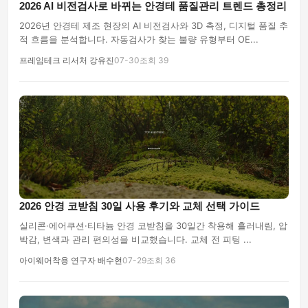
2026 AI 비전검사로 바뀌는 안경테 품질관리 트렌드 총정리
2026년 안경테 제조 현장의 AI 비전검사와 3D 측정, 디지털 품질 추
적 흐름을 분석합니다. 자동검사가 찾는 불량 유형부터 OE...
프레임테크 리서처 강유진
07-30
조회 39
2026 안경 코받침 30일 사용 후기와 교체 선택 가이드
실리콘·에어쿠션·티타늄 안경 코받침을 30일간 착용해 흘러내림, 압
박감, 변색과 관리 편의성을 비교했습니다. 교체 전 피팅 ...
아이웨어착용 연구자 배수현
07-29
조회 36