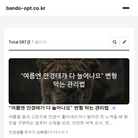
bando-opt.co.kr
홈
게시판
Total 287건
1 페이지
“여름엔 안경테가 다 늘어나요” 변형 막는 관리법
N
여름철 땀과 고온으로 안경이 흘러내리거나 벌어진 듯 느껴질 때 원
인을 구분하는 법부터 소재별 보관, 안전한 세척 순서, 전...
안경생활 연구가 강해원
06:49
조회 6