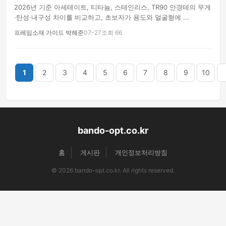
2026년 기준 아세테이트, 티타늄, 스테인리스, TR90 안경테의 무게
·탄성·내구성 차이를 비교하고, 초보자가 용도와 얼굴형에 ...
프레임소재 가이드 박해준
07-27
조회 66
끝
1
2
3
4
5
6
7
8
9
10
bando-opt.co.kr
홈
게시판
개인정보처리방침
© 2026 bando-opt.co.kr. All rights reserved.