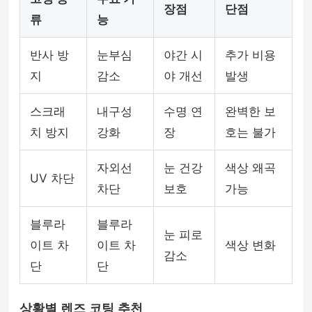
장점
단점
류
능
반사 방
눈부심
야간 시
추가 비용
지
감소
야 개선
발생
스크래
내구성
수명 연
완벽한 보
치 방지
강화
장
호는 불가
자외선
눈 건강
색상 왜곡
UV 차단
차단
보호
가능
블루라
블루라
눈 피로
이트 차
이트 차
색상 변화
감소
단
단
상황별 렌즈 코팅 추천